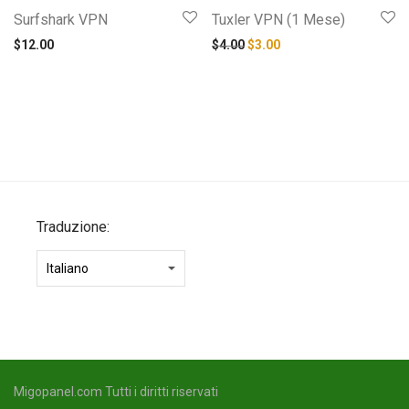
Surfshark VPN
Tuxler VPN (1 Mese)
Il prezzo originale era: $4.
Il prezzo attuale è: $3
$
12.00
$
4.00
$
3.00
Traduzione:
Migopanel.com Tutti i diritti riservati