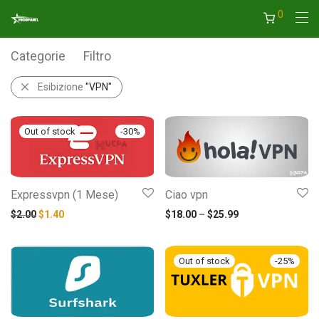
0
Categorie
Filtro
Esibizione
"VPN"
-
30
%
Expressvpn (1 Mese)
Ciao vpn
Il prezzo originale era: $2.00.
Il prezzo attuale è: $1.40.
Fascia di prezzo
$
2.00
$
1.40
$
18.00
–
$
25.99
-
25
%