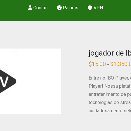
Contas
Painéis
VPN
jogador de I
$
15.00
$
1,350.
–
Entre no IBO Player,
Player! Nossa plata
entretenimento de p
tecnologias de stre
cuidadosamente sel