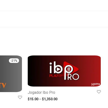
-
21
%
Jogador Ibo Pro
Faixa de preço: $15.00 através 
$
15.00
–
$
1,350.00
o: $33.00 através $1,850.00