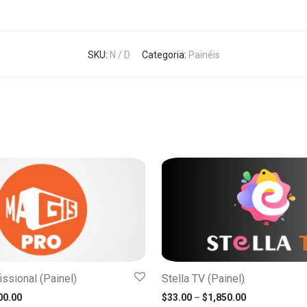
SKU:
N / D
Categoria:
Painéis
ssional (Painel)
Stella TV (Painel)
Faixa de preço: $12.50 através $5,500.00
Faixa de preç
00.00
$
33.00
–
$
1,850.00