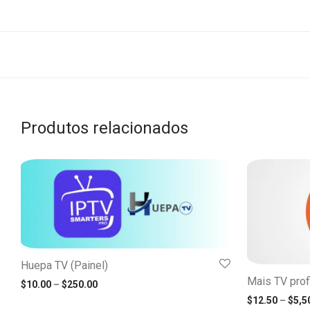
Produtos relacionados
Huepa TV (Painel)
Mais TV profi
Faixa de preço: $10.00 através $250.00
$
10.00
–
$
250.00
$
12.50
–
$
5,5