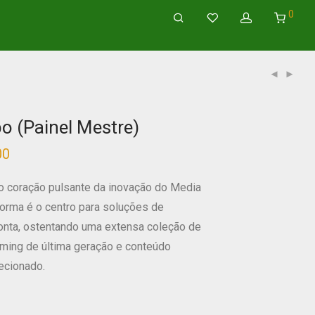
0
bo (Painel Mestre)
00
Faixa
de
preço:
$15.00
 o coração pulsante da inovação do Media
através
$1,350.00
forma é o centro para soluções de
onta, ostentando uma extensa coleção de
aming de última geração e conteúdo
ecionado.