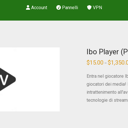
Account
Pannelli
VPN
Ibo Player (P
$
15.00
$
1,350.
–
Entra nel giocatore Ib
giocatori dei media! 
intrattenimento all'a
tecnologie di streami