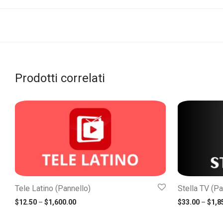
Prodotti correlati
Tele Latino (Pannello)
Stella TV (Pa
Fascia di prezzo: $12.50 Attraverso $1,600.0
$
12.50
–
$
1,600.00
$
33.00
–
$
1,8