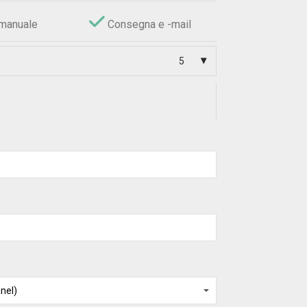
manuale
Consegna e -mail
5