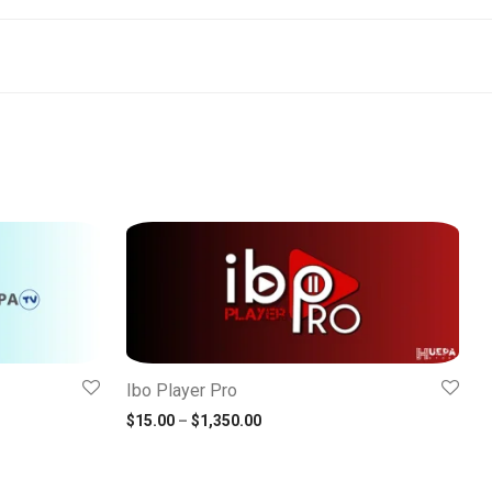
Ibo Player Pro
o: $10.00 Attraverso $250.00
Fascia di prezzo: $15.00 Attrav
$
15.00
–
$
1,350.00