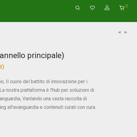
0
annello principale)
00
Fascia
di
prezzo:
$15.00
o, Il cuore del battito di innovazione per i
Attraverso
$1,350.00
La nostra piattaforma è l'hub per soluzioni di
vanguardia, Vantando una vasta raccolta di
ng all'avanguardia e contenuti curati con cura.