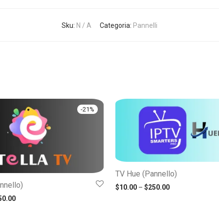
Sku:
N / A
Categoria:
Pannelli
-
21
%
TV Hue (Pannello)
nnello)
Fascia di prezz
$
10.00
–
$
250.00
0
Fascia di prezzo: $33.00 Attraverso $1,850.00
50.00